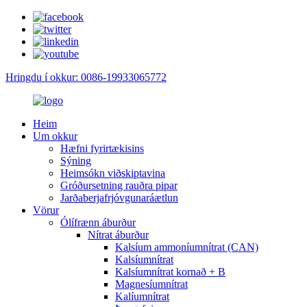
Hringdu í okkur: 0086-19933065772
Heim
Um okkur
Hæfni fyrirtækisins
Sýning
Heimsókn viðskiptavina
Gróðursetning rauðra pipar
Jarðaberjafrjóvgunaráætlun
Vörur
Ólífrænn áburður
Nítrat áburður
Kalsíum ammoníumnítrat (CAN)
Kalsíumnítrat
Kalsíumnítrat kornað + B
Magnesíumnítrat
Kalíumnítrat