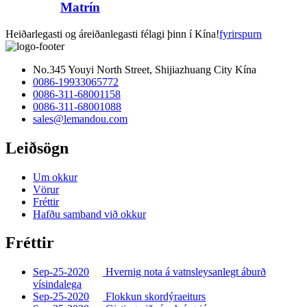
Matrín
Heiðarlegasti og áreiðanlegasti félagi þinn í Kína!
fyrirspurn
No.345 Youyi North Street, Shijiazhuang City Kína
0086-19933065772
0086-311-68001158
0086-311-68001088
sales@lemandou.com
Leiðsögn
Um okkur
Vörur
Fréttir
Hafðu samband við okkur
Fréttir
Sep-25-2020
Hvernig nota á vatnsleysanlegt áburð
vísindalega
Sep-25-2020
Flokkun skordýraeiturs