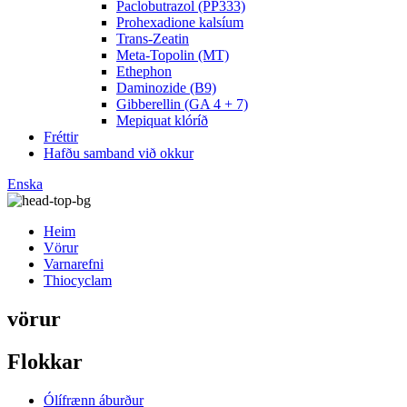
Paclobutrazol (PP333)
Prohexadione kalsíum
Trans-Zeatin
Meta-Topolin (MT)
Ethephon
Daminozide (B9)
Gibberellin (GA 4 + 7)
Mepiquat klóríð
Fréttir
Hafðu samband við okkur
Enska
Heim
Vörur
Varnarefni
Thiocyclam
vörur
Flokkar
Ólífrænn áburður