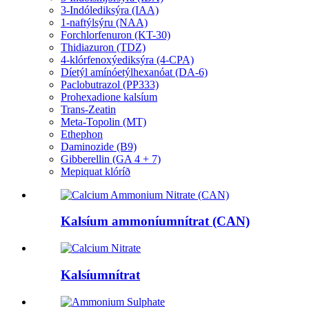
3-Indólediksýra (IAA)
1-naftýlsýru (NAA)
Forchlorfenuron (KT-30)
Thidiazuron (TDZ)
4-klórfenoxýediksýra (4-CPA)
Díetýl amínóetýlhexanóat (DA-6)
Paclobutrazol (PP333)
Prohexadione kalsíum
Trans-Zeatin
Meta-Topolin (MT)
Ethephon
Daminozide (B9)
Gibberellin (GA 4 + 7)
Mepiquat klóríð
Kalsíum ammoníumnítrat (CAN)
Kalsíumnítrat