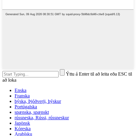
Ýttu á Enter til að leita eða ESC til
að loka
Enska
Franska
þýska, Þjóðverji, þýskur
Portúgalska
spænska, spænskt
rússneska, Rússi, rússneskur
Japönsk
Kóreska
Arabísku