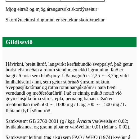
Mjög eitrað og mjög árangursríkt skordýraeitur
Skordýraeiturshringurinn er sértækur skordýraeitur
Gildissvið
Hávirkni, breitt litróf, langvirkt kerfisbundið sveppalyf, það getur
borist efst meðan á rótum stendur, en ekki í grunninn. Það er
hægt að nota sem blaðsprey. Úðamagnið er 2,25 ～ 3,75g virkt
innihaldsefni / hm, sem getur stjórnað ýmsum ræktun.
Sveppasjúkdómar og rotna rotnunarsjúkdómar hafa bæði
verndandi og meðferðaráhrif. Það er einnig mikið notað við
geymslusjúkdóma sítrus, epla, perna og banana. Það er
meðhöndlað með 500 ～ 1000 mg / L og 700 ～ 1500 mg / L
fljótandi lyf í sömu röð.
Samkvæmt GB 2760-2001 (g / kg): Ávaxta varðveisla er 0,02;
hvítlauksmosi og grænn pipar er varðveittur 0,01 (leifar ≤ 0,02).
Samkvæmt leifinni (mg / kg) sem FAO / WHO (1974) kveður á