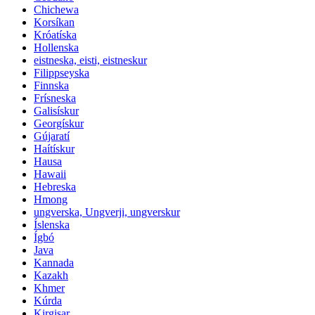
Chichewa
Korsíkan
Króatíska
Hollenska
eistneska, eisti, eistneskur
Filippseyska
Finnska
Frísneska
Galisískur
Georgískur
Gújaratí
Haítískur
Hausa
Hawaii
Hebreska
Hmong
ungverska, Ungverji, ungverskur
Íslenska
Ígbó
Java
Kannada
Kazakh
Khmer
Kúrda
Kirgisar