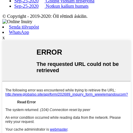
Sep-25-2020
Gisting viðnám hrísgrjóna
Sep-25-2020
Notkun kalíum humats
© Copyright - 2019-2020: Öll réttindi áskilin.
Senda tölvupóst
WhatsApp
x