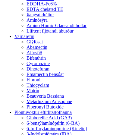
EDDHA-Fe6%
EDTA chelated TE
Þangsútdráttur
Amínósýra
Amino Humic Glansandi boltar
Lífrænt fljótandi áburður
Varnarefni
Glýfosat
Abamectin
Álfosfíð
Bifenthrin
Cyromazine
Dinotefuran
Emamectin bensóat
Fipronil
Thiocyclam
Matrín
Beauveria Bassiana
Metarhizium Anisopliae
Piperonyl Butoxide
Plöntuvöxtur eftirlitsstofnanna
Gibberellic Acid (GA3)
6-bensýlamínópúrín (6-BA)
6-furfurylaminopurine (Kinetin)
3-Indólsmjörsýra (IBA)