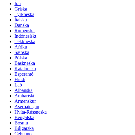
Írar
Gríska
Tyrkneska
Ítalska
Danska
Rúmenska
Indónesískt
Tékkneska
Afríku
Sænska
Pólska
Baskneska
Katalónska
Esperantó
Hindí
Laó
Albanska
Amharískt
Armenskur
Aserbaídsjan
Hvíta-Rússneska
Bengalska
Bosníu
Búlgarska
Cebuano