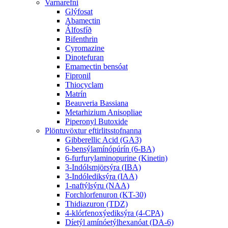
Varnarefni
Glýfosat
Abamectin
Álfosfíð
Bifenthrin
Cyromazine
Dinotefuran
Emamectin bensóat
Fipronil
Thiocyclam
Matrín
Beauveria Bassiana
Metarhizium Anisopliae
Piperonyl Butoxide
Plöntuvöxtur eftirlitsstofnanna
Gibberellic Acid (GA3)
6-bensýlamínópúrín (6-BA)
6-furfurylaminopurine (Kinetin)
3-Indólsmjörsýra (IBA)
3-Indólediksýra (IAA)
1-naftýlsýru (NAA)
Forchlorfenuron (KT-30)
Thidiazuron (TDZ)
4-klórfenoxýediksýra (4-CPA)
Díetýl amínóetýlhexanóat (DA-6)