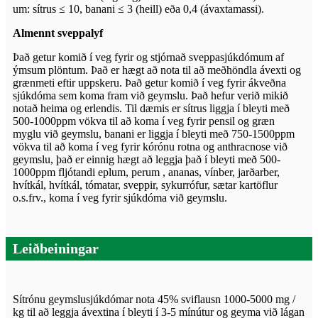
um: sítrus ≤ 10, banani ≤ 3 (heill) eða 0,4 (ávaxtamassi).
Almennt sveppalyf
Það getur komið í veg fyrir og stjórnað sveppasjúkdómum af
ýmsum plöntum. Það er hægt að nota til að meðhöndla ávexti og
grænmeti eftir uppskeru. Það getur komið í veg fyrir ákveðna
sjúkdóma sem koma fram við geymslu. Það hefur verið mikið
notað heima og erlendis. Til dæmis er sítrus liggja í bleyti með
500-1000ppm vökva til að koma í veg fyrir pensil og græn
myglu við geymslu, banani er liggja í bleyti með 750-1500ppm
vökva til að koma í veg fyrir kórónu rotna og anthracnose við
geymslu, það er einnig hægt að leggja það í bleyti með 500-
1000ppm fljótandi eplum, perum , ananas, vínber, jarðarber,
hvítkál, hvítkál, tómatar, sveppir, sykurrófur, sætar kartöflur
o.s.frv., koma í veg fyrir sjúkdóma við geymslu.
Leiðbeiningar
Sítrónu geymslusjúkdómar nota 45% sviflausn 1000-5000 mg /
kg til að leggja ávextina í bleyti í 3-5 mínútur og geyma við lágan