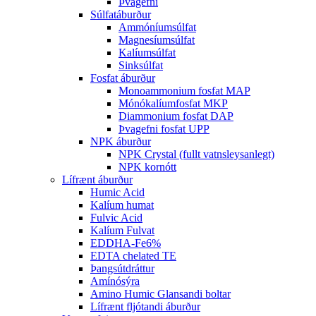
Þvagefni
Súlfatáburður
Ammóníumsúlfat
Magnesíumsúlfat
Kalíumsúlfat
Sinksúlfat
Fosfat áburður
Monoammonium fosfat MAP
Mónókalíumfosfat MKP
Diammonium fosfat DAP
Þvagefni fosfat UPP
NPK áburður
NPK Crystal (fullt vatnsleysanlegt)
NPK kornótt
Lífrænt áburður
Humic Acid
Kalíum humat
Fulvic Acid
Kalíum Fulvat
EDDHA-Fe6%
EDTA chelated TE
Þangsútdráttur
Amínósýra
Amino Humic Glansandi boltar
Lífrænt fljótandi áburður