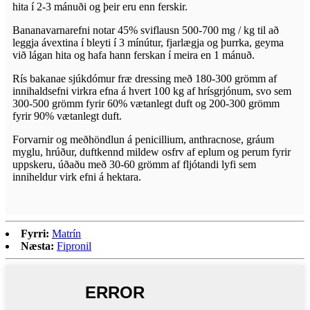
hita í 2-3 mánuði og þeir eru enn ferskir.
Bananavarnarefni notar 45% sviflausn 500-700 mg / kg til að
leggja ávextina í bleyti í 3 mínútur, fjarlægja og þurrka, geyma
við lágan hita og hafa hann ferskan í meira en 1 mánuð.
Rís bakanae sjúkdómur fræ dressing með 180-300 grömm af
innihaldsefni virkra efna á hvert 100 kg af hrísgrjónum, svo sem
300-500 grömm fyrir 60% vætanlegt duft og 200-300 grömm
fyrir 90% vætanlegt duft.
Forvarnir og meðhöndlun á penicillium, anthracnose, gráum
myglu, hrúður, duftkennd mildew osfrv af eplum og perum fyrir
uppskeru, úðaðu með 30-60 grömm af fljótandi lyfi sem
inniheldur virk efni á hektara.
Fyrri:
Matrín
Næsta:
Fipronil