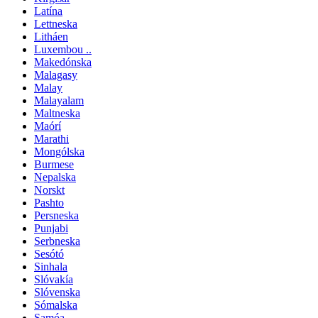
Latína
Lettneska
Litháen
Luxembou ..
Makedónska
Malagasy
Malay
Malayalam
Maltneska
Maórí
Marathi
Mongólska
Burmese
Nepalska
Norskt
Pashto
Persneska
Punjabi
Serbneska
Sesótó
Sinhala
Slóvakía
Slóvenska
Sómalska
Samóa