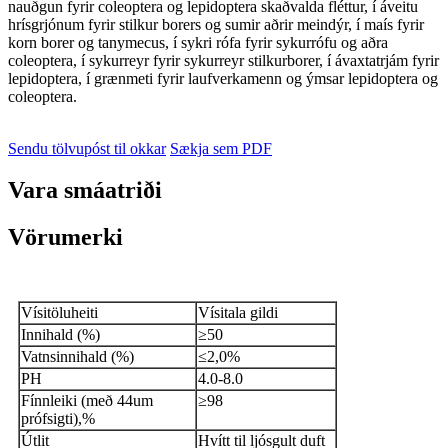
nauðgun fyrir coleoptera og lepidoptera skaðvalda fléttur, í áveitu
hrísgrjónum fyrir stilkur borers og sumir aðrir meindýr, í maís fyrir
korn borer og tanymecus, í sykri rófa fyrir sykurrófu og aðra
coleoptera, í sykurreyr fyrir sykurreyr stilkurborer, í ávaxtatrjám fyrir
lepidoptera, í grænmeti fyrir laufverkamenn og ýmsar lepidoptera og
coleoptera.
Sendu tölvupóst til okkar
Sækja sem PDF
Vara smáatriði
Vörumerki
Vísitöluheiti
Vísitala gildi
Innihald (%)
≥50
Vatnsinnihald (%)
≤2,0%
PH
4.0-8.0
Fínnleiki (með 44um
≥98
prófsigti),%
Útlit
Hvítt til ljósgult duft