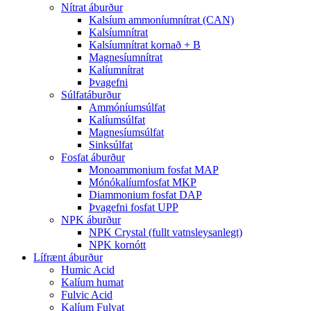
Nítrat áburður
Kalsíum ammoníumnítrat (CAN)
Kalsíumnítrat
Kalsíumnítrat kornað + B
Magnesíumnítrat
Kalíumnítrat
Þvagefni
Súlfatáburður
Ammóníumsúlfat
Kalíumsúlfat
Magnesíumsúlfat
Sinksúlfat
Fosfat áburður
Monoammonium fosfat MAP
Mónókalíumfosfat MKP
Diammonium fosfat DAP
Þvagefni fosfat UPP
NPK áburður
NPK Crystal (fullt vatnsleysanlegt)
NPK kornótt
Lífrænt áburður
Humic Acid
Kalíum humat
Fulvic Acid
Kalíum Fulvat