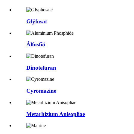
Glýfosat
Álfosfíð
Dinotefuran
Cyromazine
Metarhizium Anisopliae