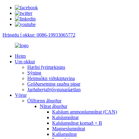
Hringdu í okkur: 0086-19933065772
Heim
Um okkur
Hæfni fyrirtækisins
Sýning
Heimsókn viðskiptavina
Gróðursetning rauðra pipar
Jarðaberjafrjóvgunaráætlun
Vörur
Ólífrænn áburður
Nítrat áburður
Kalsíum ammoníumnítrat (CAN)
Kalsíumnítrat
Kalsíumnítrat kornað + B
Magnesíumnítrat
Kalíumnítrat