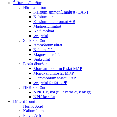
Ólífrænn áburður
Nítrat áburður
Kalsíum ammoníumnítrat (CAN)
Kalsíumnítrat
Kalsíumnítrat kornað + B
Magnesíumnítrat
Kalíumnítrat
Þvagefni
Súlfatáburður
Ammóníumsúlfat
Kalíumsúlfat
Magnesíumsúlfat
Sinksúlfat
Fosfat áburður
Monoammonium fosfat MAP
Mónókalíumfosfat MKP
Diammonium fosfat DAP
Þvagefni fosfat UPP
NPK áburður
NPK Crystal (fullt vatnsleysanlegt)
NPK kornótt
Lífrænt áburður
Humic Acid
Kalíum humat
Fulvic Acid