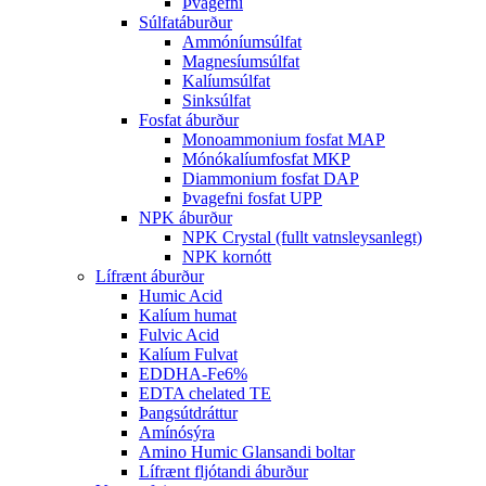
Þvagefni
Súlfatáburður
Ammóníumsúlfat
Magnesíumsúlfat
Kalíumsúlfat
Sinksúlfat
Fosfat áburður
Monoammonium fosfat MAP
Mónókalíumfosfat MKP
Diammonium fosfat DAP
Þvagefni fosfat UPP
NPK áburður
NPK Crystal (fullt vatnsleysanlegt)
NPK kornótt
Lífrænt áburður
Humic Acid
Kalíum humat
Fulvic Acid
Kalíum Fulvat
EDDHA-Fe6%
EDTA chelated TE
Þangsútdráttur
Amínósýra
Amino Humic Glansandi boltar
Lífrænt fljótandi áburður