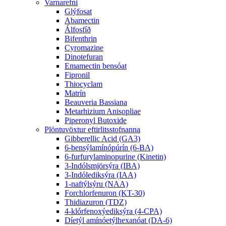
Varnarefni
Glýfosat
Abamectin
Álfosfíð
Bifenthrin
Cyromazine
Dinotefuran
Emamectin bensóat
Fipronil
Thiocyclam
Matrín
Beauveria Bassiana
Metarhizium Anisopliae
Piperonyl Butoxide
Plöntuvöxtur eftirlitsstofnanna
Gibberellic Acid (GA3)
6-bensýlamínópúrín (6-BA)
6-furfurylaminopurine (Kinetin)
3-Indólsmjörsýra (IBA)
3-Indólediksýra (IAA)
1-naftýlsýru (NAA)
Forchlorfenuron (KT-30)
Thidiazuron (TDZ)
4-klórfenoxýediksýra (4-CPA)
Díetýl amínóetýlhexanóat (DA-6)