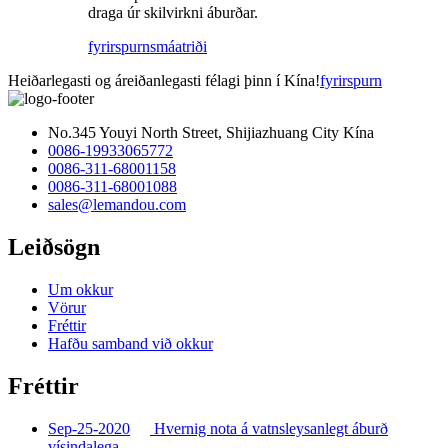
draga úr skilvirkni áburðar.
fyrirspurn
smáatriði
Heiðarlegasti og áreiðanlegasti félagi þinn í Kína!
fyrirspurn
No.345 Youyi North Street, Shijiazhuang City Kína
0086-19933065772
0086-311-68001158
0086-311-68001088
sales@lemandou.com
Leiðsögn
Um okkur
Vörur
Fréttir
Hafðu samband við okkur
Fréttir
Sep-25-2020
Hvernig nota á vatnsleysanlegt áburð
vísindalega