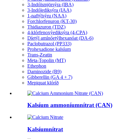
3-Indólsmjörsýra (IBA)
3-Indólediksýra (IAA)
1-naftýlsýru (NAA)
Forchlorfenuron (KT-30)
Thidiazuron (TDZ)
4-klórfenoxýediksýra (4-CPA)
Díetýl amínóetýlhexanóat (DA-6)
Paclobutrazol (PP333)
Prohexadione kalsíum
Trans-Zeatin
Meta-Topolin (MT)
Ethephon
Daminozide (B9)
Gibberellin (GA 4 + 7)
Mepiquat klóríð
Kalsíum ammoníumnítrat (CAN)
Kalsíumnítrat