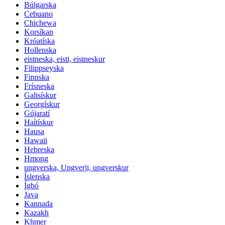
Búlgarska
Cebuano
Chichewa
Korsíkan
Króatíska
Hollenska
eistneska, eisti, eistneskur
Filippseyska
Finnska
Frísneska
Galisískur
Georgískur
Gújaratí
Haítískur
Hausa
Hawaii
Hebreska
Hmong
ungverska, Ungverji, ungverskur
Íslenska
Ígbó
Java
Kannada
Kazakh
Khmer