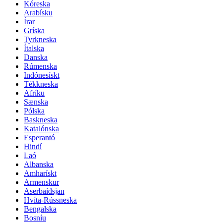
Kóreska
Arabísku
Írar
Gríska
Tyrkneska
Ítalska
Danska
Rúmenska
Indónesískt
Tékkneska
Afríku
Sænska
Pólska
Baskneska
Katalónska
Esperantó
Hindí
Laó
Albanska
Amharískt
Armenskur
Aserbaídsjan
Hvíta-Rússneska
Bengalska
Bosníu