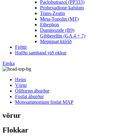
Paclobutrazol (PP333)
Prohexadione kalsíum
Trans-Zeatin
Meta-Topolin (MT)
Ethephon
Daminozide (B9)
Gibberellin (GA 4 + 7)
Mepiquat klóríð
Fréttir
Hafðu samband við okkur
Enska
Heim
Vörur
Ólífrænn áburður
Fosfat áburður
Monoammonium fosfat MAP
vörur
Flokkar