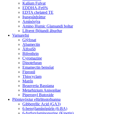
Kalíum Fulvat
EDDHA-Fe6%
EDTA chelated TE
Þangsútdráttur
Amínósýra
Amino Humic Glansandi boltar
Lífrænt fljótandi áburður
Varnarefni
Glýfosat
Abamectin
Álfosfíð
Bifenthrin
Cyromazine
Dinotefuran
Emamectin bensóat
Fipronil
Thiocyclam
Matrín
Beauveria Bassiana
Metarhizium Anisopliae
Piperonyl Butoxide
Plöntuvöxtur eftirlitsstofnanna
Gibberellic Acid (GA3)
6-bensýlamínópúrín (6-BA)
6-furfurylaminopurine (Kinetin)