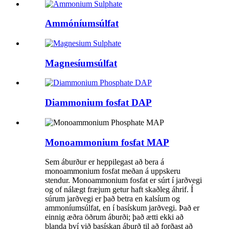
Ammóníumsúlfat
Magnesíumsúlfat
Diammonium fosfat DAP
Monoammonium fosfat MAP
Sem áburður er heppilegast að bera á
monoammonium fosfat meðan á uppskeru
stendur. Monoammonium fosfat er súrt í jarðvegi
og of nálægt fræjum getur haft skaðleg áhrif. Í
súrum jarðvegi er það betra en kalsíum og
ammoníumsúlfat, en í basískum jarðvegi. Það er
einnig æðra öðrum áburði; það ætti ekki að
blanda því við basískan áburð til að forðast að