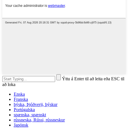
Ýttu á Enter til að leita eða ESC til
að loka
Enska
Franska
þýska, Þjóðverji, þýskur
Portúgalska
spænska, spænskt
rússneska, Rússi, rússneskur
Japönsk