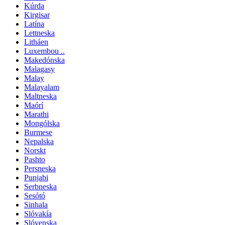
Kúrda
Kirgisar
Latína
Lettneska
Litháen
Luxembou ..
Makedónska
Malagasy
Malay
Malayalam
Maltneska
Maórí
Marathi
Mongólska
Burmese
Nepalska
Norskt
Pashto
Persneska
Punjabi
Serbneska
Sesótó
Sinhala
Slóvakía
Slóvenska