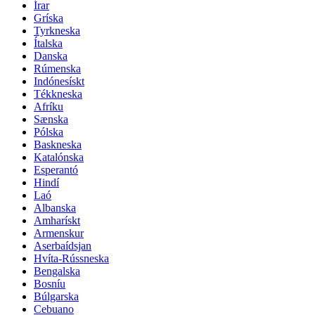
Írar
Gríska
Tyrkneska
Ítalska
Danska
Rúmenska
Indónesískt
Tékkneska
Afríku
Sænska
Pólska
Baskneska
Katalónska
Esperantó
Hindí
Laó
Albanska
Amharískt
Armenskur
Aserbaídsjan
Hvíta-Rússneska
Bengalska
Bosníu
Búlgarska
Cebuano