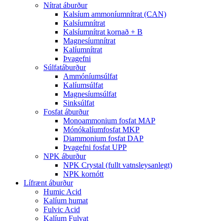
Nítrat áburður
Kalsíum ammoníumnítrat (CAN)
Kalsíumnítrat
Kalsíumnítrat kornað + B
Magnesíumnítrat
Kalíumnítrat
Þvagefni
Súlfatáburður
Ammóníumsúlfat
Kalíumsúlfat
Magnesíumsúlfat
Sinksúlfat
Fosfat áburður
Monoammonium fosfat MAP
Mónókalíumfosfat MKP
Diammonium fosfat DAP
Þvagefni fosfat UPP
NPK áburður
NPK Crystal (fullt vatnsleysanlegt)
NPK kornótt
Lífrænt áburður
Humic Acid
Kalíum humat
Fulvic Acid
Kalíum Fulvat