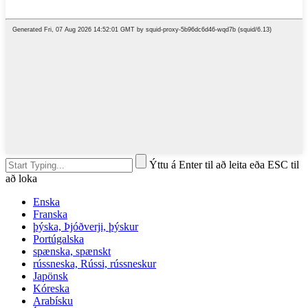
Ýttu á Enter til að leita eða ESC til
að loka
Enska
Franska
þýska, Þjóðverji, þýskur
Portúgalska
spænska, spænskt
rússneska, Rússi, rússneskur
Japönsk
Kóreska
Arabísku