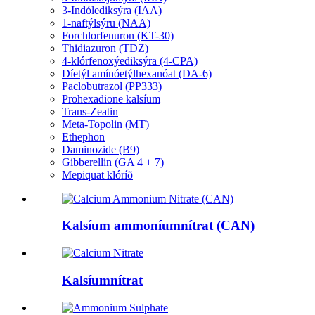
3-Indólediksýra (IAA)
1-naftýlsýru (NAA)
Forchlorfenuron (KT-30)
Thidiazuron (TDZ)
4-klórfenoxýediksýra (4-CPA)
Díetýl amínóetýlhexanóat (DA-6)
Paclobutrazol (PP333)
Prohexadione kalsíum
Trans-Zeatin
Meta-Topolin (MT)
Ethephon
Daminozide (B9)
Gibberellin (GA 4 + 7)
Mepiquat klóríð
Kalsíum ammoníumnítrat (CAN)
Kalsíumnítrat