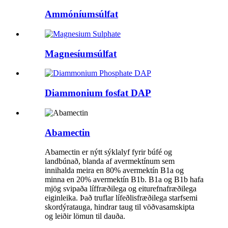
Ammóníumsúlfat
Magnesíumsúlfat
Diammonium fosfat DAP
Abamectin
Abamectin er nýtt sýklalyf fyrir búfé og
landbúnað, blanda af avermektínum sem
innihalda meira en 80% avermektín B1a og
minna en 20% avermektín B1b. B1a og B1b hafa
mjög svipaða líffræðilega og eiturefnafræðilega
eiginleika. Það truflar lífeðlisfræðilega starfsemi
skordýratauga, hindrar taug til vöðvasamskipta
og leiðir lömun til dauða.