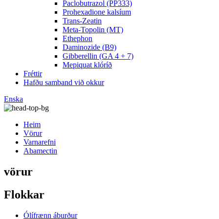
Paclobutrazol (PP333)
Prohexadione kalsíum
Trans-Zeatin
Meta-Topolin (MT)
Ethephon
Daminozide (B9)
Gibberellin (GA 4 + 7)
Mepiquat klóríð
Fréttir
Hafðu samband við okkur
Enska
Heim
Vörur
Varnarefni
Abamectin
vörur
Flokkar
Ólífrænn áburður