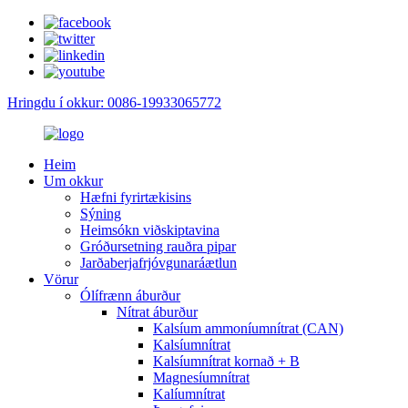
Hringdu í okkur: 0086-19933065772
Heim
Um okkur
Hæfni fyrirtækisins
Sýning
Heimsókn viðskiptavina
Gróðursetning rauðra pipar
Jarðaberjafrjóvgunaráætlun
Vörur
Ólífrænn áburður
Nítrat áburður
Kalsíum ammoníumnítrat (CAN)
Kalsíumnítrat
Kalsíumnítrat kornað + B
Magnesíumnítrat
Kalíumnítrat