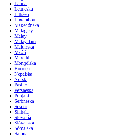
Latína
Lettneska
Litháen
Luxembou ..
Makedónska
Malagasy
Malay
Malayalam
Maltneska
Maórí
Marathi
Mongólska
Burmese
Nepalska
Norskt
Pashto
Persneska
Punjabi
Serbneska
Sesótó
Sinhala
Slóvakía
Slóvenska
Sómalska
Samóa