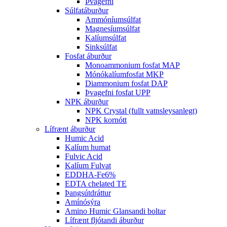
Þvagefni
Súlfatáburður
Ammóníumsúlfat
Magnesíumsúlfat
Kalíumsúlfat
Sinksúlfat
Fosfat áburður
Monoammonium fosfat MAP
Mónókalíumfosfat MKP
Diammonium fosfat DAP
Þvagefni fosfat UPP
NPK áburður
NPK Crystal (fullt vatnsleysanlegt)
NPK kornótt
Lífrænt áburður
Humic Acid
Kalíum humat
Fulvic Acid
Kalíum Fulvat
EDDHA-Fe6%
EDTA chelated TE
Þangsútdráttur
Amínósýra
Amino Humic Glansandi boltar
Lífrænt fljótandi áburður