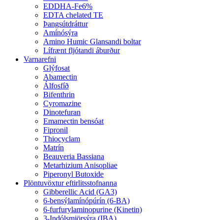
EDDHA-Fe6%
EDTA chelated TE
Þangsútdráttur
Amínósýra
Amino Humic Glansandi boltar
Lífrænt fljótandi áburður
Varnarefni
Glýfosat
Abamectin
Álfosfíð
Bifenthrin
Cyromazine
Dinotefuran
Emamectin bensóat
Fipronil
Thiocyclam
Matrín
Beauveria Bassiana
Metarhizium Anisopliae
Piperonyl Butoxide
Plöntuvöxtur eftirlitsstofnanna
Gibberellic Acid (GA3)
6-bensýlamínópúrín (6-BA)
6-furfurylaminopurine (Kinetin)
3-Indólsmjörsýra (IBA)