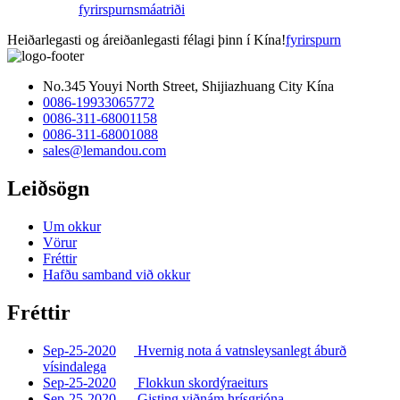
fyrirspurn
smáatriði
Heiðarlegasti og áreiðanlegasti félagi þinn í Kína!
fyrirspurn
No.345 Youyi North Street, Shijiazhuang City Kína
0086-19933065772
0086-311-68001158
0086-311-68001088
sales@lemandou.com
Leiðsögn
Um okkur
Vörur
Fréttir
Hafðu samband við okkur
Fréttir
Sep-25-2020
Hvernig nota á vatnsleysanlegt áburð
vísindalega
Sep-25-2020
Flokkun skordýraeiturs
Sep-25-2020
Gisting viðnám hrísgrjóna