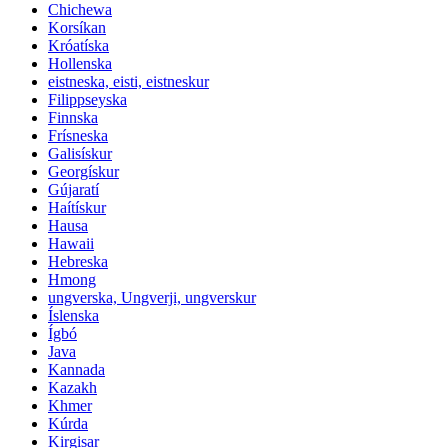
Chichewa
Korsíkan
Króatíska
Hollenska
eistneska, eisti, eistneskur
Filippseyska
Finnska
Frísneska
Galisískur
Georgískur
Gújaratí
Haítískur
Hausa
Hawaii
Hebreska
Hmong
ungverska, Ungverji, ungverskur
Íslenska
Ígbó
Java
Kannada
Kazakh
Khmer
Kúrda
Kirgisar