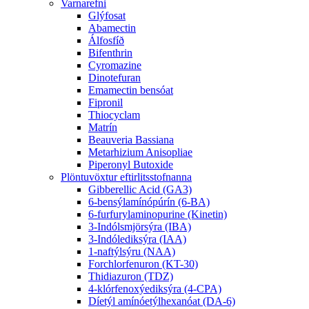
Varnarefni
Glýfosat
Abamectin
Álfosfíð
Bifenthrin
Cyromazine
Dinotefuran
Emamectin bensóat
Fipronil
Thiocyclam
Matrín
Beauveria Bassiana
Metarhizium Anisopliae
Piperonyl Butoxide
Plöntuvöxtur eftirlitsstofnanna
Gibberellic Acid (GA3)
6-bensýlamínópúrín (6-BA)
6-furfurylaminopurine (Kinetin)
3-Indólsmjörsýra (IBA)
3-Indólediksýra (IAA)
1-naftýlsýru (NAA)
Forchlorfenuron (KT-30)
Thidiazuron (TDZ)
4-klórfenoxýediksýra (4-CPA)
Díetýl amínóetýlhexanóat (DA-6)